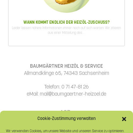
WANN KOMMT ENDLICH DER HEIZÖL-ZUSCHUSS?
Leider lassen nähere Informationen immer noch auf sich warten. Wir zitieren
aus einer Mitteilung des ...
BAUMGÄRTNER HEIZÖL & SERVICE
Allmandklinge 65, 74343 Sachsenheim
Telefon: 0 71 47-81 26
eMail: mail@baumgaertner-heizoel.de
AGBs
Cookie-Zustimmung verwalten
Datenschutzerklärung
Wir verwenden Cookies, um unsere Website und unseren Service zu optimieren.