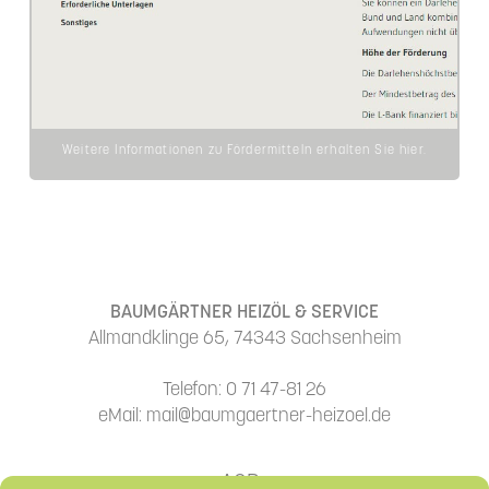
Weitere Informationen zu Fördermitteln erhalten Sie hier.
BAUMGÄRTNER HEIZÖL & SERVICE
Allmandklinge 65, 74343 Sachsenheim
Telefon: 0 71 47-81 26
eMail: mail@baumgaertner-heizoel.de
AGBs