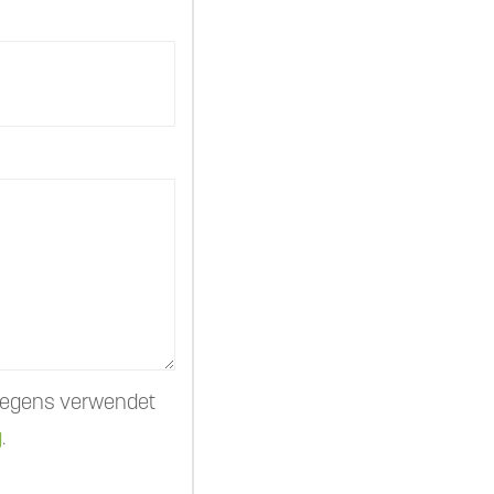
nliegens verwendet
g
.