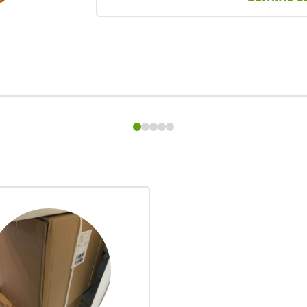
auswirken. Internationale Märkte von 
weiteren Entwicklungen an den Rohöl
BEITRAG L
0
1
2
3
4