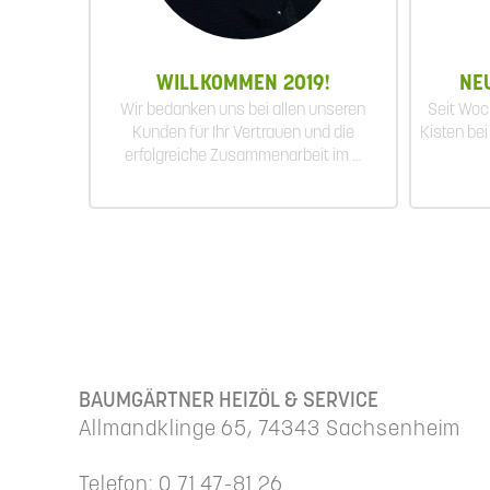
WILLKOMMEN 2019!
NE
Wir bedanken uns bei allen unseren
Seit Woc
Kunden für Ihr Vertrauen und die
Kisten be
erfolgreiche Zusammenarbeit im ...
BAUMGÄRTNER HEIZÖL & SERVICE
Allmandklinge 65, 74343 Sachsenheim
Telefon: 0 71 47-81 26