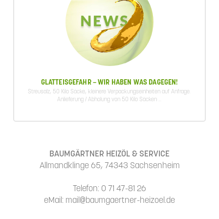
GLATTEISGEFAHR – WIR HABEN WAS DAGEGEN!
Streusalz, 50 Kilo Säcke, kleinere Verpackungseinheiten auf Anfrage.
Anlieferung / Abholung von 50 Kilo Säcken ...
BAUMGÄRTNER HEIZÖL & SERVICE
Allmandklinge 65, 74343 Sachsenheim
Telefon: 0 71 47-81 26
eMail: mail@baumgaertner-heizoel.de